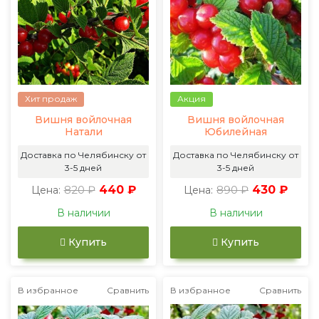
Хит продаж
Акция
Вишня войлочная
Вишня войлочная
Натали
Юбилейная
Доставка по Челябинску от
Доставка по Челябинску от
3-5 дней
3-5 дней
820 ₽
440 ₽
890 ₽
430 ₽
Цена:
Цена:
В наличии
В наличии
Купить
Купить
В избранное
Сравнить
В избранное
Сравнить