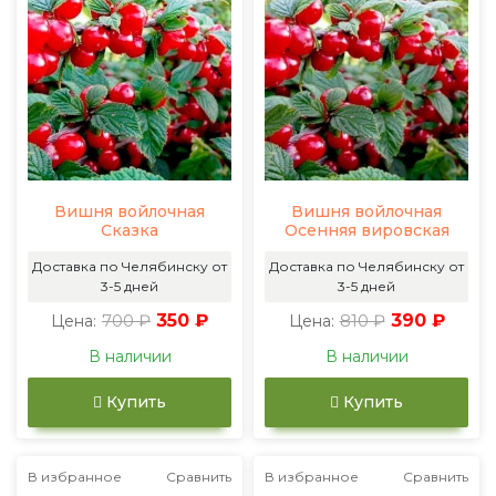
Вишня войлочная
Вишня войлочная
Сказка
Осенняя вировская
Доставка по Челябинску от
Доставка по Челябинску от
3-5 дней
3-5 дней
700 ₽
350 ₽
810 ₽
390 ₽
Цена:
Цена:
В наличии
В наличии
Купить
Купить
В избранное
Сравнить
В избранное
Сравнить