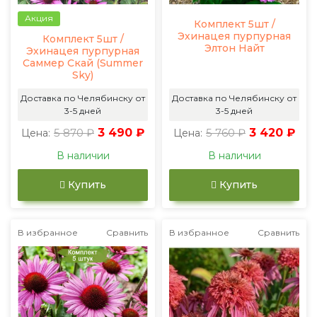
Акция
Комплект 5шт /
Эхинацея пурпурная
Комплект 5шт /
Элтон Найт
Эхинацея пурпурная
Саммер Скай (Summer
Sky)
Доставка по Челябинску от
Доставка по Челябинску от
3-5 дней
3-5 дней
5 870 ₽
3 490 ₽
5 760 ₽
3 420 ₽
Цена:
Цена:
В наличии
В наличии
Купить
Купить
В избранное
Сравнить
В избранное
Сравнить