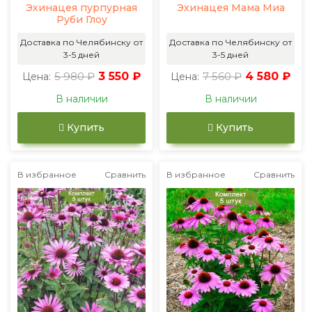
Эхинацея пурпурная
Эхинацея Мама Миа
Руби Глоу
Доставка по Челябинску от
Доставка по Челябинску от
3-5 дней
3-5 дней
5 980 ₽
3 550 ₽
7 560 ₽
4 580 ₽
Цена:
Цена:
В наличии
В наличии
Купить
Купить
В избранное
Сравнить
В избранное
Сравнить