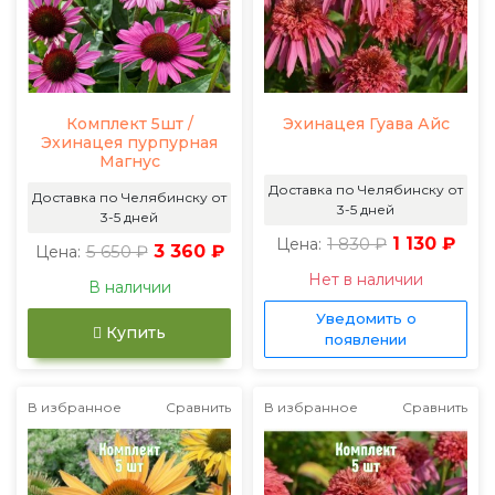
Комплект 5шт /
Эхинацея Гуава Айс
Эхинацея пурпурная
Магнус
Доставка по Челябинску от
Доставка по Челябинску от
3-5 дней
3-5 дней
1 830 ₽
1 130 ₽
Цена:
5 650 ₽
3 360 ₽
Цена:
Нет в наличии
В наличии
Уведомить о
Купить
появлении
В избранное
Сравнить
В избранное
Сравнить