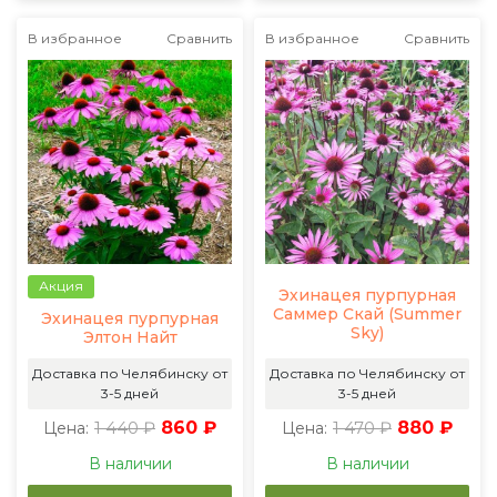
В избранное
Сравнить
В избранное
Сравнить
Акция
Эхинацея пурпурная
Саммер Скай (Summer
Эхинацея пурпурная
Sky)
Элтон Найт
Доставка по Челябинску от
Доставка по Челябинску от
3-5 дней
3-5 дней
1 440 ₽
860 ₽
1 470 ₽
880 ₽
Цена:
Цена:
В наличии
В наличии