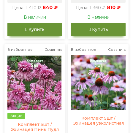
1 410 ₽
840 ₽
1 360 ₽
810 ₽
Цена:
Цена:
В наличии
В наличии
Купить
Купить
В избранное
Сравнить
В избранное
Сравнить
Акция
Комплект 5шт /
Эхинацея узколистная
Комплект 5шт /
Эхинацея Пинк Пудл