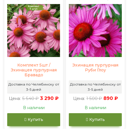
Комплект 5шт /
Эхинацея пурпурная
Эхинацея пурпурная
Руби Глоу
Бравадо
Доставка по Челябинску от
Доставка по Челябинску от
3-5 дней
3-5 дней
5 540 ₽
3 290 ₽
1 500 ₽
890 ₽
Цена:
Цена:
В наличии
В наличии
Купить
Купить