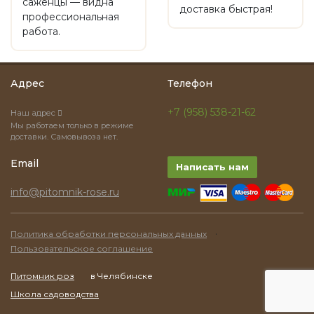
саженцы — видна
доставка быстрая!
профессиональная
работа.
Адрес
Телефон
+7 (958) 538-21-62
Наш адрес
Мы работаем только в режиме
доставки. Самовывоза нет.
Email
Написать нам
info@pitomnik-rose.ru
·
Политика обработки персональных данных
Пользовательское соглашение
Питомник роз
в Челябинске
Школа садоводства