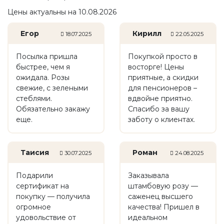
Цены актуальны на 10.08.2026
Егор
Кирилл
18.07.2025
22.05.2025
Посылка пришла
Покупкой просто в
быстрее, чем я
восторге! Цены
ожидала. Розы
приятные, а скидки
свежие, с зелеными
для пенсионеров –
стеблями.
вдвойне приятно.
Обязательно закажу
Спасибо за вашу
еще.
заботу о клиентах.
Таисия
Роман
30.07.2025
24.08.2025
Подарили
Заказывала
сертификат на
штамбовую розу —
покупку — получила
саженец высшего
огромное
качества! Пришел в
удовольствие от
идеальном