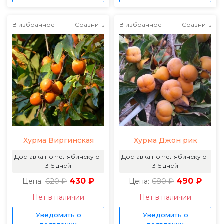
В избранное
Сравнить
В избранное
Сравнить
Хурма Виргинская
Хурма Джон рик
Доставка по Челябинску от
Доставка по Челябинску от
3-5 дней
3-5 дней
620 ₽
430 ₽
680 ₽
490 ₽
Цена:
Цена:
Нет в наличии
Нет в наличии
Уведомить о
Уведомить о