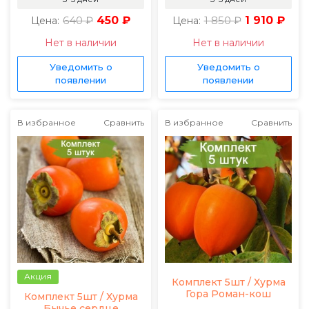
640 ₽
450 ₽
1 850 ₽
1 910 ₽
Цена:
Цена:
Нет в наличии
Нет в наличии
Уведомить о
Уведомить о
появлении
появлении
В избранное
Сравнить
В избранное
Сравнить
Акция
Комплект 5шт / Хурма
Гора Роман-кош
Комплект 5шт / Хурма
Бычье сердце