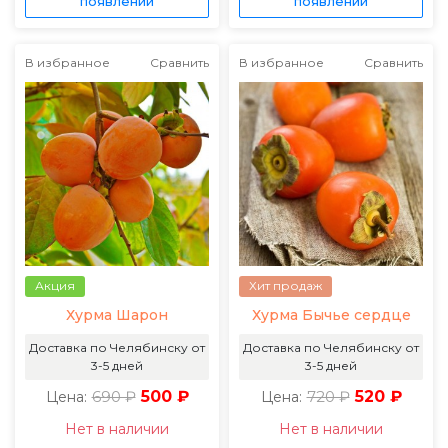
появлении
появлении
В избранное
Сравнить
В избранное
Сравнить
Акция
Хит продаж
Хурма Шарон
Хурма Бычье сердце
Доставка по Челябинску от
Доставка по Челябинску от
3-5 дней
3-5 дней
690 ₽
500 ₽
720 ₽
520 ₽
Цена:
Цена:
Нет в наличии
Нет в наличии