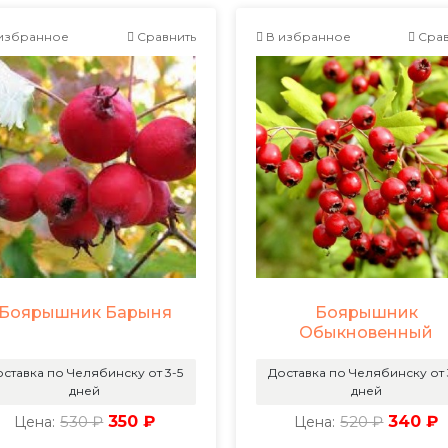
избранное
Сравнить
В избранное
Срав
Боярышник Барыня
Боярышник
Обыкновенный
ставка по Челябинску от 3-5
Доставка по Челябинску от 
дней
дней
530 ₽
350 ₽
520 ₽
340 ₽
Цена:
Цена: