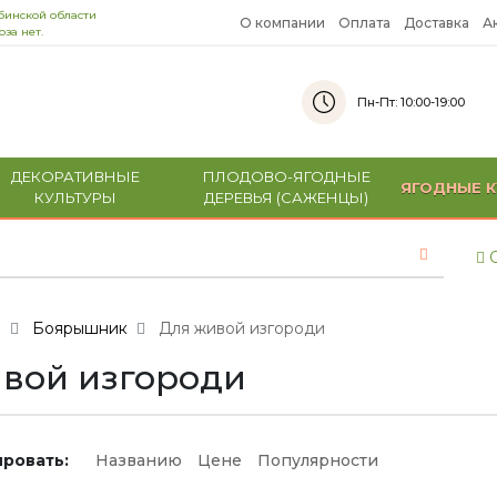
бинской области
О компании
Оплата
Доставка
А
за нет.
Пн-Пт: 10:00-19:00
ДЕКОРАТИВНЫЕ
ПЛОДОВО-ЯГОДНЫЕ
ЯГОДНЫЕ К
КУЛЬТУРЫ
ДЕРЕВЬЯ (САЖЕНЦЫ)
С
и
Боярышник
Для живой изгороди
вой изгороди
ровать:
Названию
Цене
Популярности