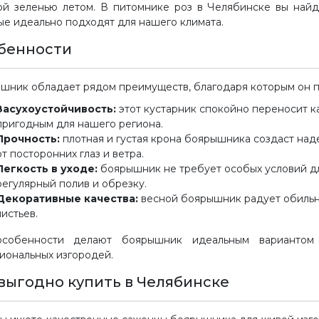
й зеленью летом. В питомнике роз в Челябинске вы най
ые идеально подходят для нашего климата.
бенности
шник обладает рядом преимуществ, благодаря которым он п
Засухоустойчивость:
этот кустарник спокойно переносит как
пригодным для нашего региона.
Прочность:
плотная и густая крона боярышника создаст над
от посторонних глаз и ветра.
Легкость в уходе:
боярышник не требует особых условий дл
регулярный полив и обрезку.
Декоративные качества:
весной боярышник радует обильн
листьев.
особенности делают боярышник идеальным вариантом 
иональных изгородей.
 выгодно купить в Челябинске