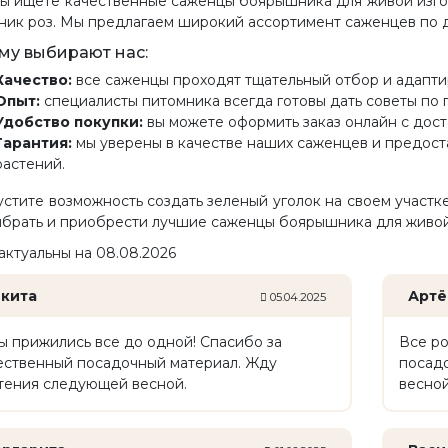
вы ищете качественные саженцы боярышника для живой изго
ник роз. Мы предлагаем широкий ассортимент саженцев по 
му выбирают нас:
Качество:
все саженцы проходят тщательный отбор и адаптир
Опыт:
специалисты питомника всегда готовы дать советы по 
Удобство покупки:
вы можете оформить заказ онлайн с дост
Гарантия:
мы уверены в качестве наших саженцев и предост
растений.
устите возможность создать зеленый уголок на своем участ
ыбрать и приобрести лучшие саженцы боярышника для живой
актуальны на 08.08.2026
кита
Артё
05.04.2025
ы прижились все до одной! Спасибо за
Все ро
ественный посадочный материал. Жду
посад
тения следующей весной.
весной