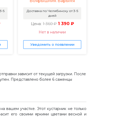
Боярышник Барыня
3-5
Доставка по Челябинску от 3-5
дней
₽
1 360 ₽
1 390 ₽
Цена:
Нет в наличии
и
Уведомить о появлении
 отправки зависит от текущей загрузки. После
тупен. Представлено более 6 саженцы
а вашем участке. Этот кустарник не только
расит его своими яркими цветами весной и