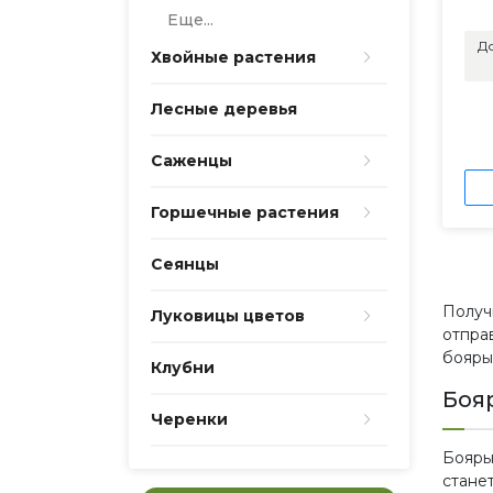
Еще...
До
Хвойные растения
Лесные деревья
Саженцы
Горшечные растения
Сеянцы
Получ
Луковицы цветов
отпра
бояры
Клубни
Боя
Черенки
Бояры
стане