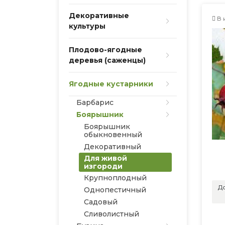
Декоративные
В 
культуры
Плодово-ягодные
деревья (саженцы)
Ягодные кустарники
Барбарис
Боярышник
Боярышник
обыкновенный
Декоративный
Для живой
изгороди
Крупноплодный
До
Однопестичный
Садовый
Сливолистный