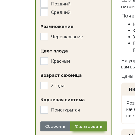
Если 
Поздний
питом
Средний
Поче
Размножение
Черенкование
Цвет плода
Не уп
Красный
вам в
Возраст саженца
Цены 
2 года
Ни
Корневая система
Роз
кач
Приоткрытая
цве
Сбросить
Фильтровать