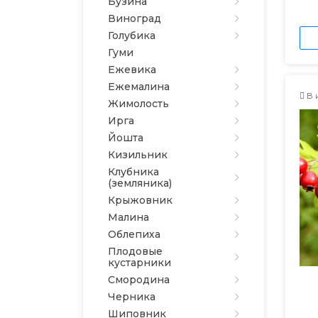
Бузина
Виноград
Голубика
Гуми
Ежевика
Ежемалина
В 
Жимолость
Ирга
Йошта
Кизильник
Клубника
(земляника)
Крыжовник
Малина
Облепиха
Плодовые
кустарники
Смородина
Черника
Шиповник