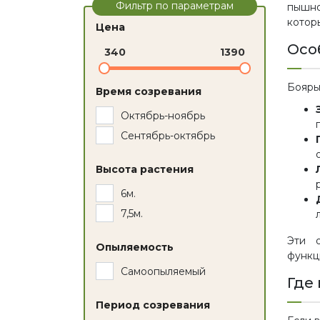
Фильтр по параметрам
пышно
котор
Цена
Осо
340
1390
Бояры
Время созревания
Октябрь-ноябрь
Сентябрь-октябрь
Высота растения
6м.
7,5м.
Эти 
Опыляемость
функц
Самоопыляемый
Где
Период созревания