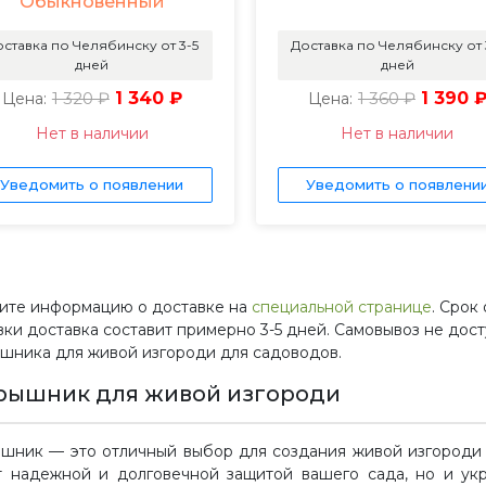
Обыкновенный
ставка по Челябинску от 3-5
Доставка по Челябинску от 
дней
дней
1 320 ₽
1 340 ₽
1 360 ₽
1 390 
Цена:
Цена:
Нет в наличии
Нет в наличии
Уведомить о появлении
Уведомить о появлени
ите информацию о доставке на
специальной странице
. Срок
вки доставка составит примерно 3-5 дней. Самовывоз не дос
шника для живой изгороди для садоводов.
рышник для живой изгороди
шник — это отличный выбор для создания живой изгороди н
т надежной и долговечной защитой вашего сада, но и ук