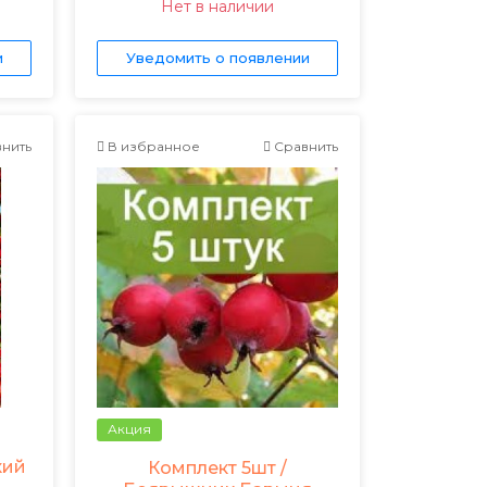
Нет в наличии
и
Уведомить о появлении
нить
В избранное
Сравнить
Акция
кий
Комплект 5шт /