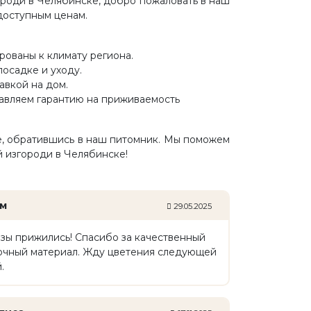
роди в Челябинске, добро пожаловать в наш
доступным ценам.
ованы к климату региона.
посадке и уходу.
авкой на дом.
авляем гарантию на приживаемость
ке, обратившись в наш питомник. Мы поможем
 изгороди в Челябинске!
м
29.05.2025
зы прижились! Спасибо за качественный
очный материал. Жду цветения следующей
.