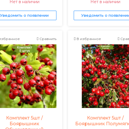
Нет в наличии
Нет в наличии
Уведомить о появлении
Уведомить о появлени
избранное
Сравнить
В избранное
Срав
Комплект 5шт /
Комплект 5шт /
Боярышник
Боярышник Полумяг