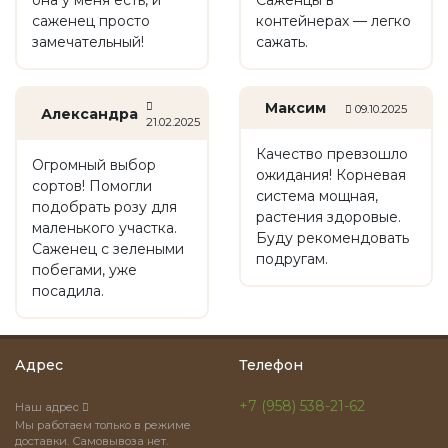
она у меня есть, и
Саженцы в
саженец просто
контейнерах — легко
замечательный!
сажать.
Максим
09.10.2025
Александра
21.02.2025
Качество превзошло
Огромный выбор
ожидания! Корневая
сортов! Помогли
система мощная,
подобрать розу для
растения здоровые.
маленького участка.
Буду рекомендовать
Саженец с зелеными
подругам.
побегами, уже
посадила.
Адрес
Телефон
+7 (958) 538-21-62
Наш адрес
Мы работаем только в режиме
доставки. Самовывоза нет.