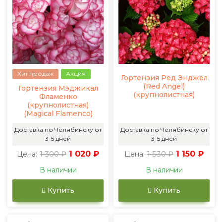
Хит продаж
Акция
Гортензия Ред Энджел
(Red Angel)
Гортензия Мэджикал
(крупнолистная)
Фламенко
(крупнолистная)
(Magical Flamenco)
Доставка по Челябинску от
Доставка по Челябинску от
3-5 дней
3-5 дней
1 300 ₽
1 020 ₽
1 530 ₽
1 150 ₽
Цена:
Цена:
В наличии
В наличии
Купить
Купить