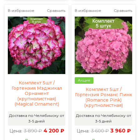
В избранное
Сравнить
В избранное
Сравнить
Акция
Комплект 5шт /
Гортензия Мэджикал
Комплект 5шт /
Орнамент
Гортензия Романс Пинк
(крупнолистная)
(Romance Pink)
(Magical Ornament)
(крупнолистная)
Доставка по Челябинску от
Доставка по Челябинску от
3-5 дней
3-5 дней
3 890 ₽
4 200 ₽
3 600 ₽
3 960 ₽
Цена:
Цена: