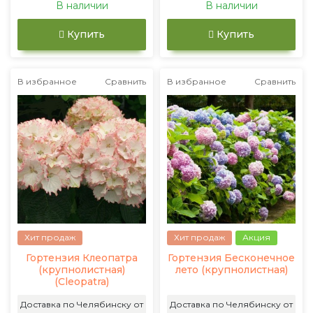
В наличии
В наличии
Купить
Купить
В избранное
Сравнить
В избранное
Сравнить
Хит продаж
Хит продаж
Акция
Гортензия Клеопатра
Гортензия Бесконечное
(крупнолистная)
лето (крупнолистная)
(Cleopatra)
Доставка по Челябинску от
Доставка по Челябинску от