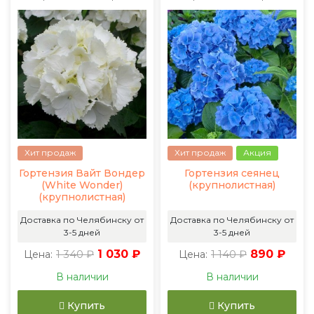
Хит продаж
Хит продаж
Акция
Гортензия Вайт Вондер
Гортензия сеянец
(White Wonder)
(крупнолистная)
(крупнолистная)
Доставка по Челябинску от
Доставка по Челябинску от
3-5 дней
3-5 дней
1 340 ₽
1 030 ₽
1 140 ₽
890 ₽
Цена:
Цена:
В наличии
В наличии
Купить
Купить