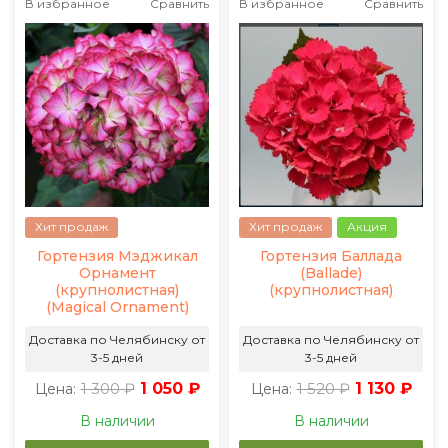
В избранное
Сравнить
В избранное
Сравнить
Хит продаж
Хит продаж
Акция
Гортензия Мэджикал
Гортензия Баллада
Орнамент
(Ballade)
(крупнолистная)
(крупнолистная)
(Magical Ornament)
Доставка по Челябинску от
Доставка по Челябинску от
3-5 дней
3-5 дней
1 300 ₽
1 050 ₽
1 520 ₽
1 130 ₽
Цена:
Цена:
В наличии
В наличии