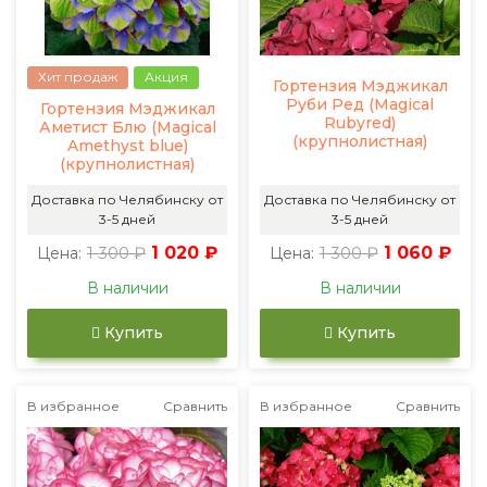
Хит продаж
Акция
Гортензия Мэджикал
Руби Ред (Magical
Гортензия Мэджикал
Rubyred)
Аметист Блю (Magical
(крупнолистная)
Amethyst blue)
(крупнолистная)
Доставка по Челябинску от
Доставка по Челябинску от
3-5 дней
3-5 дней
1 300 ₽
1 020 ₽
1 300 ₽
1 060 ₽
Цена:
Цена:
В наличии
В наличии
Купить
Купить
В избранное
Сравнить
В избранное
Сравнить