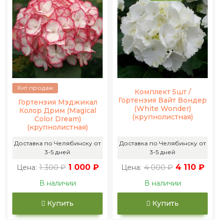
Хит продаж
Комплект 5шт /
Гортензия Вайт Вондер
Гортензия Мэджикал
(White Wonder)
Колор Дрим (Magical
(крупнолистная)
Color Dream)
(крупнолистная)
Доставка по Челябинску от
Доставка по Челябинску от
3-5 дней
3-5 дней
1 300 ₽
1 000 ₽
4 000 ₽
4 110 ₽
Цена:
Цена:
В наличии
В наличии
Купить
Купить