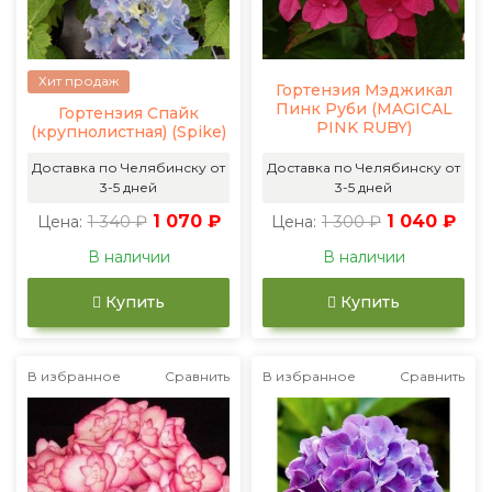
Хит продаж
Гортензия Мэджикал
Пинк Руби (MAGICAL
Гортензия Спайк
PINK RUBY)
(крупнолистная) (Spike)
Доставка по Челябинску от
Доставка по Челябинску от
3-5 дней
3-5 дней
1 340 ₽
1 070 ₽
1 300 ₽
1 040 ₽
Цена:
Цена:
В наличии
В наличии
Купить
Купить
В избранное
Сравнить
В избранное
Сравнить