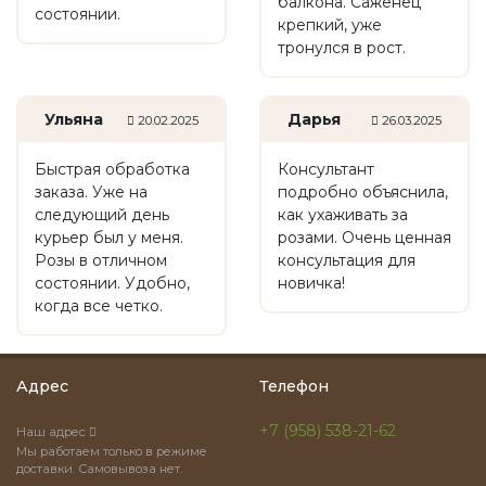
балкона. Саженец
состоянии.
крепкий, уже
тронулся в рост.
Ульяна
Дарья
20.02.2025
26.03.2025
Быстрая обработка
Консультант
заказа. Уже на
подробно объяснила,
следующий день
как ухаживать за
курьер был у меня.
розами. Очень ценная
Розы в отличном
консультация для
состоянии. Удобно,
новичка!
когда все четко.
Адрес
Телефон
+7 (958) 538-21-62
Наш адрес
Мы работаем только в режиме
доставки. Самовывоза нет.