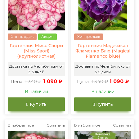
Хит продаж
Акция
Хит продаж
Гортензия Мисс Саори
Гортензия Мэджикал
(Miss Saori)
Фламенко Блю (Magical
(крупнолистная)
Flamenco blue)
Доставка по Челябинску от
Доставка по Челябинску от
3-5 дней
3-5 дней
1 340 ₽
1 090 ₽
1 340 ₽
1 090 ₽
Цена:
Цена:
В наличии
В наличии
Купить
Купить
В избранное
Сравнить
В избранное
Сравнить