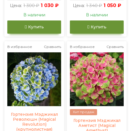
1 300 ₽
1 030 ₽
1 340 ₽
1 050 ₽
Цена:
Цена:
В наличии
В наличии
Купить
Купить
В избранное
Сравнить
В избранное
Сравнить
Хит продаж
Гортензия Мэджикал
Революшн (Magical
Гортензия Мэджикал
Revolution)
Аметист (Magical
(крупнолистная)
Amethyst)