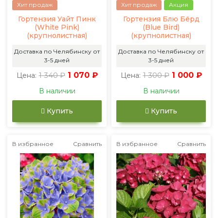
Хит продаж
Хит продаж
Акция
Гортензия Уайт Пинк
Гортензия Блю Бёрд
(White Pink)
(Blue Bird)
(крупнолистная)
(крупнолистная)
Доставка по Челябинску от
Доставка по Челябинску от
3-5 дней
3-5 дней
1 340 ₽
1 070 ₽
1 300 ₽
1 000 ₽
Цена:
Цена:
В наличии
В наличии
Купить
Купить
В избранное
Сравнить
В избранное
Сравнить