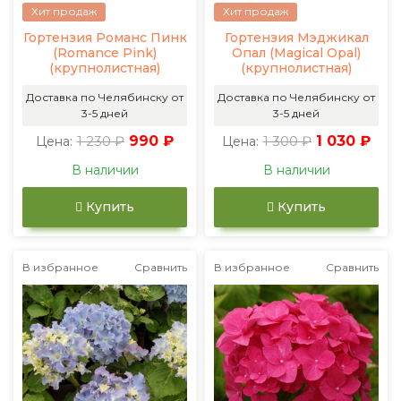
Хит продаж
Хит продаж
Гортензия Романс Пинк
Гортензия Мэджикал
(Romance Pink)
Опал (Magical Opal)
(крупнолистная)
(крупнолистная)
Доставка по Челябинску от
Доставка по Челябинску от
3-5 дней
3-5 дней
1 230 ₽
990 ₽
1 300 ₽
1 030 ₽
Цена:
Цена:
В наличии
В наличии
Купить
Купить
В избранное
Сравнить
В избранное
Сравнить