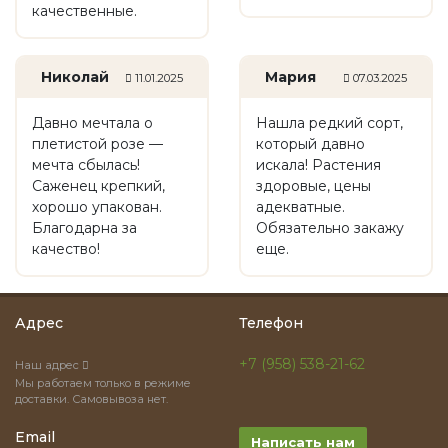
качественные.
Николай
Мария
11.01.2025
07.03.2025
Давно мечтала о
Нашла редкий сорт,
плетистой розе —
который давно
мечта сбылась!
искала! Растения
Саженец крепкий,
здоровые, цены
хорошо упакован.
адекватные.
Благодарна за
Обязательно закажу
качество!
еще.
Адрес
Телефон
+7 (958) 538-21-62
Наш адрес
Мы работаем только в режиме
доставки. Самовывоза нет.
Email
Написать нам