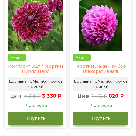
Акция
Акция
Комплект 5шт / Георгин
Георгин Лаки Намбер
Пурпл Перл
(декоративная)
Доставка по Челябинску от
Доставка по Челябинску от
3-5 дней
3-5 дней
4 010 ₽
3 330 ₽
1 410 ₽
820 ₽
Цена:
Цена:
В наличии
В наличии
Купить
Купить