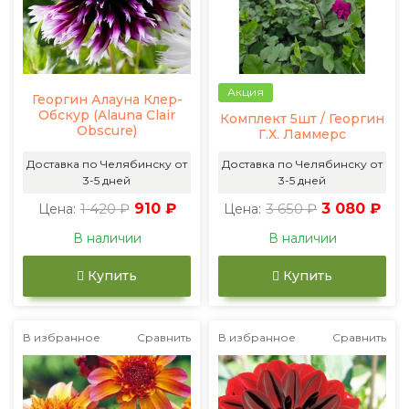
Акция
Георгин Алауна Клер-
Обскур (Alauna Clair
Комплект 5шт / Георгин
Obscure)
Г.Х. Ламмерс
Доставка по Челябинску от
Доставка по Челябинску от
3-5 дней
3-5 дней
1 420 ₽
910 ₽
3 650 ₽
3 080 ₽
Цена:
Цена:
В наличии
В наличии
Купить
Купить
В избранное
Сравнить
В избранное
Сравнить