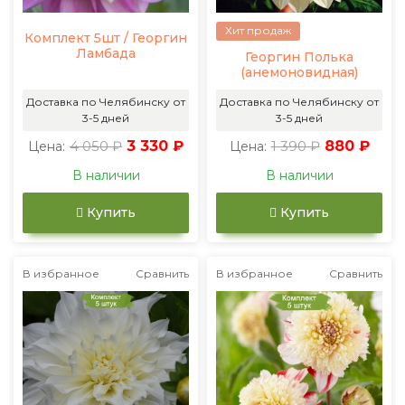
Хит продаж
Комплект 5шт / Георгин
Ламбада
Георгин Полька
(анемоновидная)
Доставка по Челябинску от
Доставка по Челябинску от
3-5 дней
3-5 дней
4 050 ₽
3 330 ₽
1 390 ₽
880 ₽
Цена:
Цена:
В наличии
В наличии
Купить
Купить
В избранное
Сравнить
В избранное
Сравнить