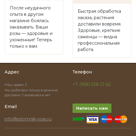
После неудачного
Быстрая обработка
опыта в другом
заказа, растения
магазине боялась
доставили вовремя.
заказывать. Ваши
Здоровые, крепкие
розы — здоровые и
саженцы — видна
ухоженные! Теперь
профессиональная
только к вам.
работа.
Адрес
Телефон
+7 (958) 538-21-62
Наш адрес
Мы работаем только в режиме
доставки. Самовывоза нет.
Email
Написать нам
info@pitomnik-rose.ru