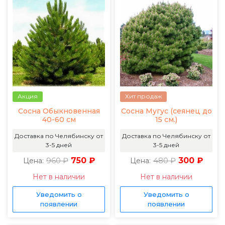
Акция
Хит продаж
Сосна Обыкновенная
Сосна Мугус (сеянец до
40-60 см
15 см.)
Доставка по Челябинску от
Доставка по Челябинску от
3-5 дней
3-5 дней
960 ₽
750 ₽
480 ₽
300 ₽
Цена:
Цена:
Нет в наличии
Нет в наличии
Уведомить о
Уведомить о
появлении
появлении