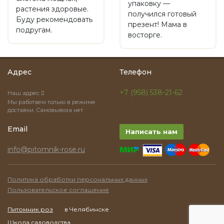
упаковку —
растения здоровые.
получился готовый
Буду рекомендовать
презент! Мама в
подругам.
восторге.
Адрес
Телефон
+7 (958) 538-21-62
Наш адрес
Мы работаем только в режиме
доставки. Самовывоза нет.
Email
Написать нам
info@pitomnik-rose.ru
·
Политика обработки персональных данных
Пользовательское соглашение
Питомник роз
в Челябинске
Школа садоводства