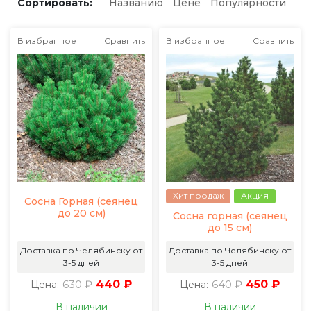
Сортировать:
Названию
Цене
Популярности
В избранное
Сравнить
В избранное
Сравнить
Хит продаж
Акция
Сосна Горная (сеянец
до 20 см)
Сосна горная (сеянец
до 15 см)
Доставка по Челябинску от
Доставка по Челябинску от
3-5 дней
3-5 дней
630 ₽
440 ₽
640 ₽
450 ₽
Цена:
Цена:
В наличии
В наличии