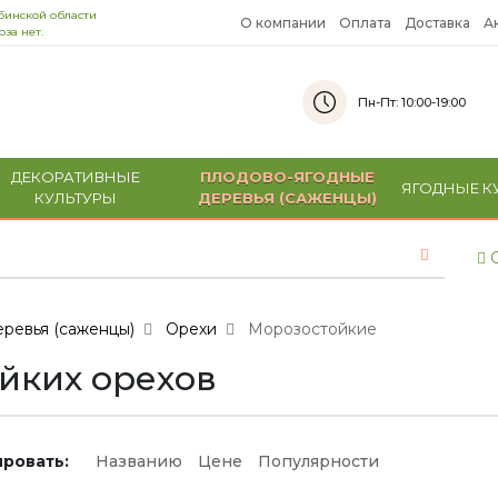
бинской области
О компании
Оплата
Доставка
А
за нет.
Пн-Пт: 10:00-19:00
ДЕКОРАТИВНЫЕ
ПЛОДОВО-ЯГОДНЫЕ
ЯГОДНЫЕ К
КУЛЬТУРЫ
ДЕРЕВЬЯ (САЖЕНЦЫ)
С
ревья (саженцы)
Орехи
Морозостойкие
йких орехов
ровать:
Названию
Цене
Популярности