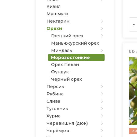
Кизил
Мушмула
Нектарин
-
Орехи
Грецкий орех
Маньчжурский орех
Миндаль
В 
Морозостойкие
Орех Пекан
Фундук
Чёрный орех
Персик
Рябина
Слива
Тутовник
Хурма
Черевишня (дюк)
Черёмуха
Хи