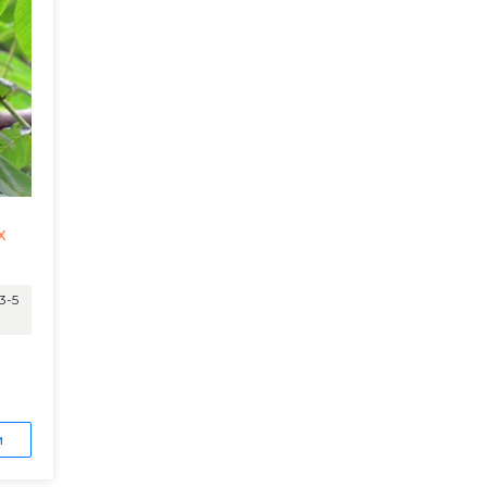
х
3-5
и