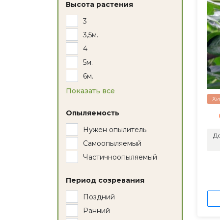
Высота растения
3
3,5м.
4
5м.
6м.
Показать все
Хи
Опыляемость
Нужен опылитель
До
Самоопыляемый
Частичноопыляемый
Период созревания
Поздний
Ранний