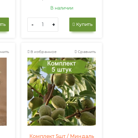
В наличии
-
+
ть
Купить
нить
В избранное
Сравнить
Комплект 5шт / Миндаль