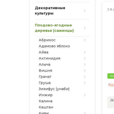
Декоративные
В 
культуры
Плодово-ягодные
деревья (саженцы)
Абрикос
Адамово яблоко
Айва
Актинидия
Алыча
Вишня
Ак
Гранат
Груша
Ко
Зизифус (унаби)
Инжир
До
Калина
Каштан
Киви