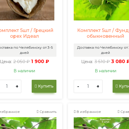
омплект 5шт / Грецкий
Комплект 5шт / Фунд
орех Идеал
обыкновенный
ставка по Челябинску от 3-5
Доставка по Челябинску от 
дней
дней
2 050 ₽
1 900 ₽
3 510 ₽
3 080 
Цена:
Цена:
В наличии
В наличии
+
-
+
Купить
Купи
избранное
Сравнить
В избранное
Срав