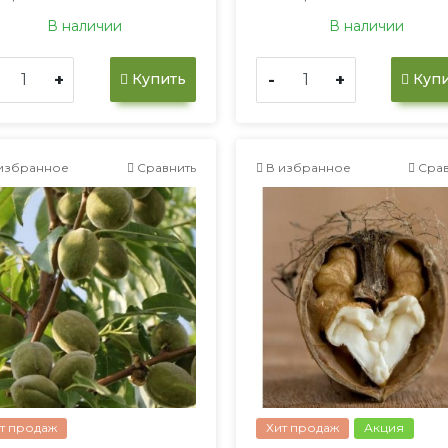
В наличии
В наличии
+
-
+
Купить
Купи
избранное
Сравнить
В избранное
Срав
т продаж
Хит продаж
Акция