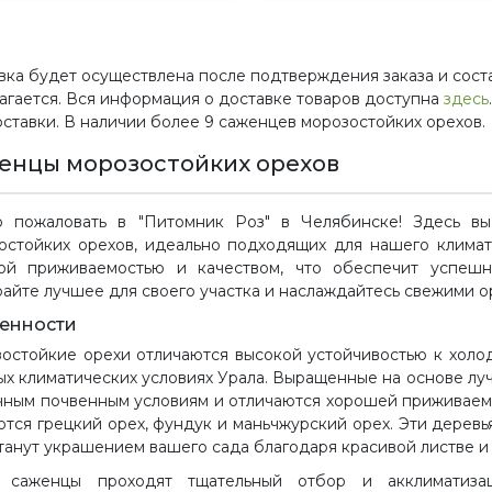
вка будет осуществлена после подтверждения заказа и сост
агается. Вся информация о доставке товаров доступна
здесь
оставки. В наличии более 9 саженцев морозостойких орехов.
енцы морозостойких орехов
 пожаловать в "Питомник Роз" в Челябинске! Здесь в
остойких орехов, идеально подходящих для нашего клима
ой приживаемостью и качеством, что обеспечит успеш
айте лучшее для своего участка и наслаждайтесь свежими о
енности
остойкие орехи отличаются высокой устойчивостью к холо
ых климатических условиях Урала. Выращенные на основе лу
чным почвенным условиям и отличаются хорошей приживаем
ются грецкий орех, фундук и маньчжурский орех. Эти деревь
станут украшением вашего сада благодаря красивой листве и
 саженцы проходят тщательный отбор и акклиматизац