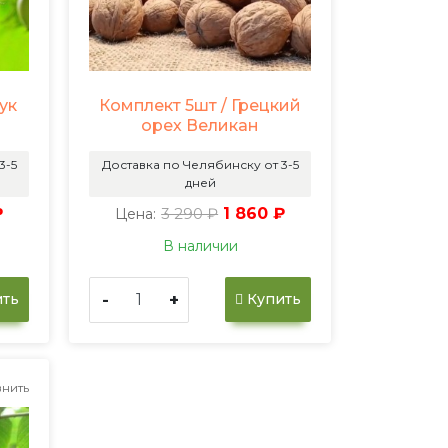
ук
Комплект 5шт / Грецкий
орех Великан
3-5
Доставка по Челябинску от 3-5
дней
₽
3 290 ₽
1 860 ₽
Цена:
В наличии
-
+
ть
Купить
нить