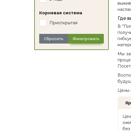
выжив
насла
Корневая система
Где 
Приоткрытая
В "Пи
получ
гибку
Сбросить
Фильтровать
матер
Мы за
проце
Посет
Воспо
будущ
Цены 
Яр
Цен
ожи
без