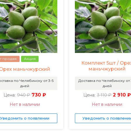
т продаж
Акция
Комплект 5шт / Оре
маньчжурский
Орех маньчжурский
ставка по Челябинску от 3-5
Доставка по Челябинску от 
дней
дней
940 ₽
730 ₽
3 110 ₽
2 910 ₽
Цена:
Цена:
Нет в наличии
Нет в наличии
Уведомить о появлении
Уведомить о появлени