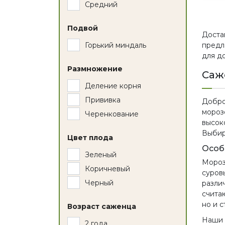
Средний
Подвой
Доста
предл
Горький миндаль
для д
Размножение
Саж
Деление корня
Прививка
Добро
мороз
Черенкование
высок
Выбир
Цвет плода
Особ
Зеленый
Мороз
Коричневый
суров
Черный
разли
счита
но и 
Возраст саженца
Наши
2 года