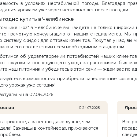
аемость в условиях нестабильной погоды. Благодаря пра
ждаться урожаем уже через несколько лет после посадки.
выгодно купить в Челябинске
томнике Роз" в Челябинске вы найдете не только широкий 
ите грамотную консультацию от наших специалистов. Мы п
ю систему скидок для оптовых клиентов. Покупая у нас, вы 
иала и его соответствии всем необходимым стандартам.
ботимся об удовлетворении потребностей наших клиентов 
сс покупки и последующего ухода за растениями был мак
ите наш питомник и убедитесь в этом сами — ждем вас по ад
льзуйтесь возможностью приобрести качественные саженцы
его урожая уже сегодня!
актуальны на 07.08.2026
ослав
Ярос
24.07.2025
ы приятные, а качество даже лучше, чем
Все ро
дала! Саженцы в контейнерах, приживаются
посадо
 проблем.
следу