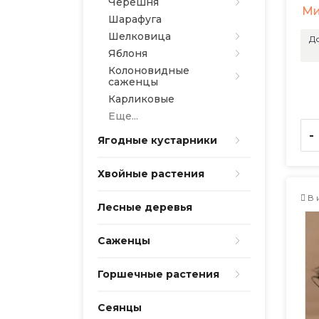
Черешня
Ми
Шарафуга
Шелковица
До
Яблоня
Колоновидные
саженцы
Карликовые
Еще...
-
Ягодные кустарники
Хвойные растения
В 
Лесные деревья
Саженцы
Горшечные растения
Сеянцы