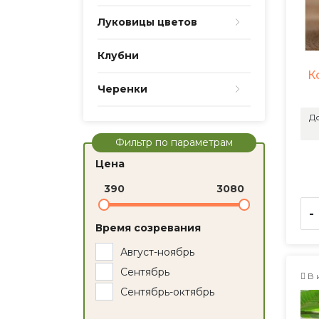
Луковицы цветов
Клубни
К
Черенки
До
Фильтр по параметрам
Цена
390
3080
-
Время созревания
Август-ноябрь
Сентябрь
В 
Сентябрь-октябрь