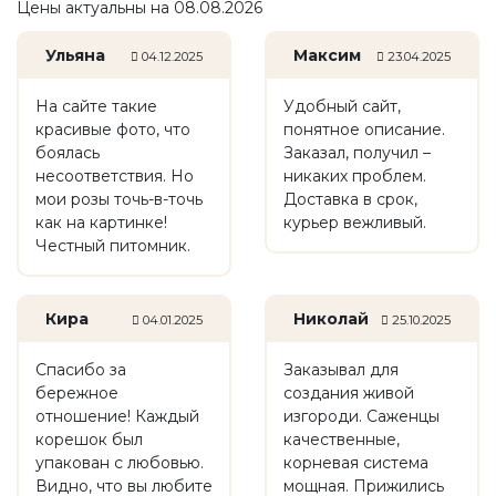
Цены актуальны на 08.08.2026
Ульяна
Максим
04.12.2025
23.04.2025
На сайте такие
Удобный сайт,
красивые фото, что
понятное описание.
боялась
Заказал, получил –
несоответствия. Но
никаких проблем.
мои розы точь-в-точь
Доставка в срок,
как на картинке!
курьер вежливый.
Честный питомник.
Кира
Николай
04.01.2025
25.10.2025
Спасибо за
Заказывал для
бережное
создания живой
отношение! Каждый
изгороди. Саженцы
корешок был
качественные,
упакован с любовью.
корневая система
Видно, что вы любите
мощная. Прижились