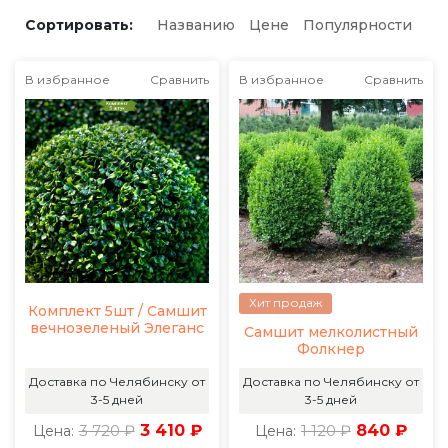
Сортировать:
Названию
Цене
Популярности
В избранное
Сравнить
В избранное
Сравнить
Хит продаж
Комплект 5шт / Самшит
вечнозеленый Элеганс
Самшит мелколистный
Фолкнер
Доставка по Челябинску от
Доставка по Челябинску от
3-5 дней
3-5 дней
3 720 ₽
3 410 ₽
1 120 ₽
840 ₽
Цена:
Цена: