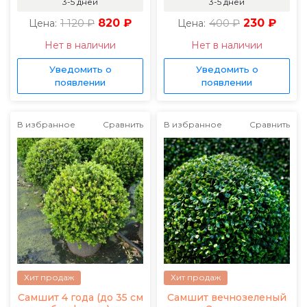
3-5 дней
3-5 дней
1 120 ₽
820 ₽
400 ₽
230 ₽
Цена:
Цена:
Нет в наличии
Нет в наличии
Уведомить о
Уведомить о
появлении
появлении
В избранное
Сравнить
В избранное
Сравнить
Хит продаж
Хит продаж
Самшит 4 года (до 35 см
Самшит вечнозеленый