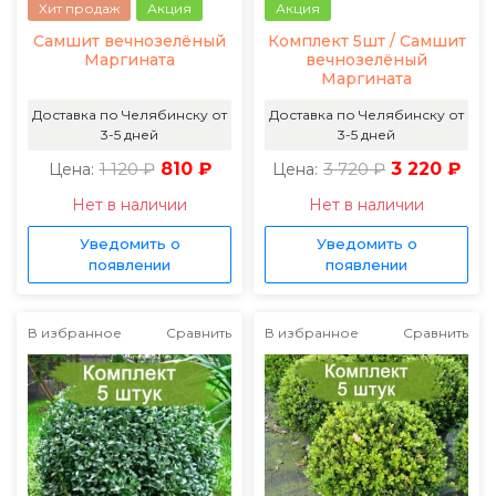
Хит продаж
Акция
Акция
Самшит вечнозелёный
Комплект 5шт / Самшит
Маргината
вечнозелёный
Маргината
Доставка по Челябинску от
Доставка по Челябинску от
3-5 дней
3-5 дней
1 120 ₽
810 ₽
3 720 ₽
3 220 ₽
Цена:
Цена:
Нет в наличии
Нет в наличии
Уведомить о
Уведомить о
появлении
появлении
В избранное
Сравнить
В избранное
Сравнить