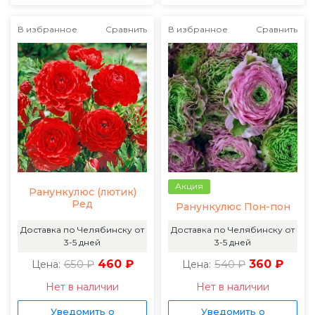
В избранное
Сравнить
В избранное
Сравнить
Акция
Ранункулюс (лютик)
Ред
Ранункулюс Пон-пон
Доставка по Челябинску от
Доставка по Челябинску от
3-5 дней
3-5 дней
650 ₽
460 ₽
540 ₽
360 ₽
Цена:
Цена:
Нет в наличии
Нет в наличии
Уведомить о
Уведомить о