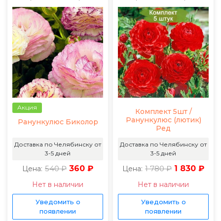
Акция
Комплект 5шт /
Ранункулюс (лютик)
Ранункулюс Биколор
Ред
Доставка по Челябинску от
Доставка по Челябинску от
3-5 дней
3-5 дней
540 ₽
360 ₽
1 780 ₽
1 830 ₽
Цена:
Цена:
Нет в наличии
Нет в наличии
Уведомить о
Уведомить о
появлении
появлении