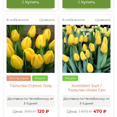
Купить
Купить
В избранное
Сравнить
В избранное
Сравнить
Хит продаж
Акция
Акция
Тюльпан Стронг Голд
Комплект 5шт /
Тюльпан Нови Сан
Доставка по Челябинску от
Доставка по Челябинску от
3-5 дней
3-5 дней
390 ₽
120 ₽
1 810 ₽
470 ₽
Цена:
Цена: