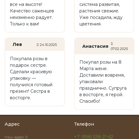
все на высоте!
система развитая,
Качество саженцев
растения свежие.
неизменно радует.
Уже посадила, жду
Только к вам!
цветения.
Лев
24.10.2025
Анастасия
07.02.2025
Покупала розы в
Покупал розы на 8
подарок сестре.
Марта жене.
Сделали красивую
Доставили вовремя,
упаковку —
упаковали
получился готовый
празднично. Супруга
презент! Сестра в
в восторге, я герой.
восторге.
Спасибо!
Адрес
Телефон
+7 (958) 538-21-62
Наш адрес