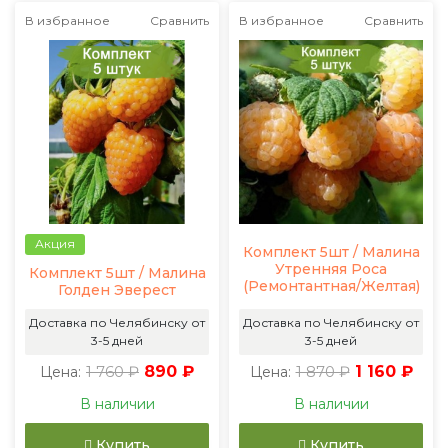
В избранное
Сравнить
В избранное
Сравнить
Акция
Комплект 5шт / Малина
Утренняя Роса
Комплект 5шт / Малина
(Ремонтантная/Желтая)
Голден Эверест
Доставка по Челябинску от
Доставка по Челябинску от
3-5 дней
3-5 дней
1 760 ₽
890 ₽
1 870 ₽
1 160 ₽
Цена:
Цена:
В наличии
В наличии
Купить
Купить