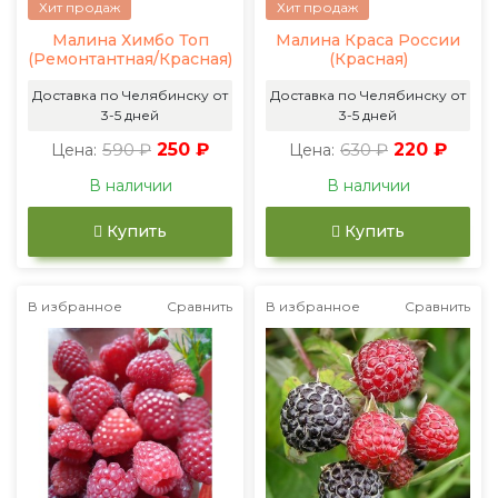
Хит продаж
Хит продаж
Малина Химбо Топ
Малина Краса России
(Ремонтантная/Красная)
(Красная)
Доставка по Челябинску от
Доставка по Челябинску от
3-5 дней
3-5 дней
590 ₽
250 ₽
630 ₽
220 ₽
Цена:
Цена:
В наличии
В наличии
Купить
Купить
В избранное
Сравнить
В избранное
Сравнить