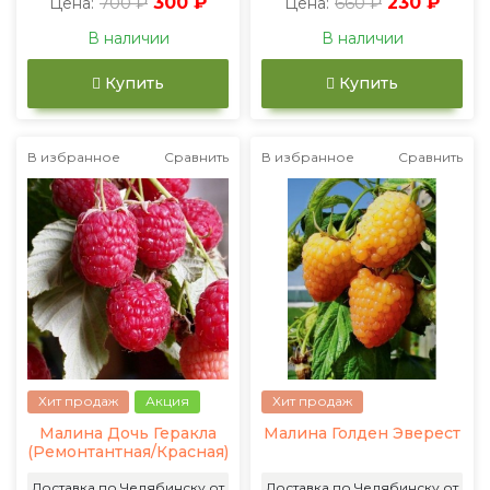
700 ₽
300 ₽
660 ₽
230 ₽
Цена:
Цена:
В наличии
В наличии
Купить
Купить
В избранное
Сравнить
В избранное
Сравнить
Хит продаж
Акция
Хит продаж
Малина Дочь Геракла
Малина Голден Эверест
(Ремонтантная/Красная)
Доставка по Челябинску от
Доставка по Челябинску от