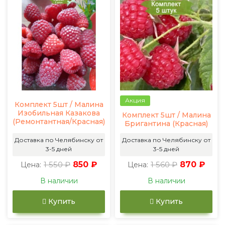
Акция
Комплект 5шт / Малина
Изобильная Казакова
Комплект 5шт / Малина
(Ремонтантная/Красная)
Бригантина (Красная)
Доставка по Челябинску от
Доставка по Челябинску от
3-5 дней
3-5 дней
1 550 ₽
850 ₽
1 560 ₽
870 ₽
Цена:
Цена:
В наличии
В наличии
Купить
Купить