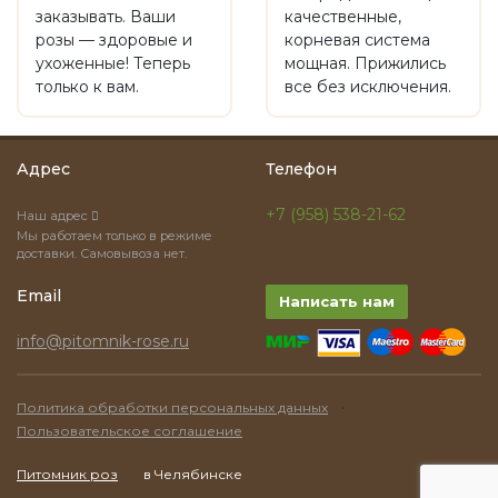
заказывать. Ваши
качественные,
розы — здоровые и
корневая система
ухоженные! Теперь
мощная. Прижились
только к вам.
все без исключения.
Адрес
Телефон
+7 (958) 538-21-62
Наш адрес
Мы работаем только в режиме
доставки. Самовывоза нет.
Email
Написать нам
info@pitomnik-rose.ru
·
Политика обработки персональных данных
Пользовательское соглашение
Питомник роз
в Челябинске