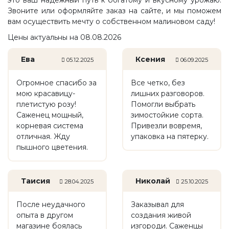
это ваш надежный путь к богатому и вкусному урожаю.
Звоните или оформляйте заказ на сайте, и мы поможем
вам осуществить мечту о собственном малиновом саду!
Цены актуальны на 08.08.2026
Ева
Ксения
05.12.2025
06.09.2025
Огромное спасибо за
Все четко, без
мою красавицу-
лишних разговоров.
плетистую розу!
Помогли выбрать
Саженец мощный,
зимостойкие сорта.
корневая система
Привезли вовремя,
отличная. Жду
упаковка на пятерку.
пышного цветения.
Таисия
Николай
28.04.2025
25.10.2025
После неудачного
Заказывал для
опыта в другом
создания живой
магазине боялась
изгороди. Саженцы