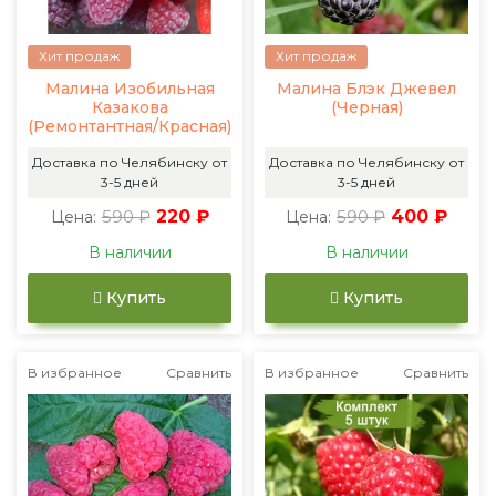
Хит продаж
Хит продаж
Малина Изобильная
Малина Блэк Джевел
Казакова
(Черная)
(Ремонтантная/Красная)
Доставка по Челябинску от
Доставка по Челябинску от
3-5 дней
3-5 дней
590 ₽
220 ₽
590 ₽
400 ₽
Цена:
Цена:
В наличии
В наличии
Купить
Купить
В избранное
Сравнить
В избранное
Сравнить