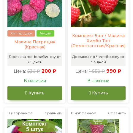
Хит продаж
Акция
Комплект 5шт / Малина
Химбо Топ
Малина Патриция
(Ремонтантная/Красная)
(Красная)
Доставка по Челябинску от
Доставка по Челябинску от
3-5 дней
3-5 дней
530 ₽
200 ₽
1 550 ₽
990 ₽
Цена:
Цена:
В наличии
В наличии
Купить
Купить
В избранное
Сравнить
В избранное
Сравнить