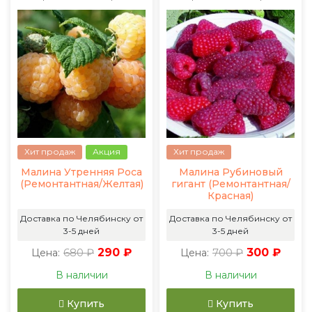
Хит продаж
Акция
Хит продаж
Малина Утренняя Роса
Малина Рубиновый
(Ремонтантная/Желтая)
гигант (Ремонтантная/
Красная)
Доставка по Челябинску от
Доставка по Челябинску от
3-5 дней
3-5 дней
680 ₽
290 ₽
700 ₽
300 ₽
Цена:
Цена:
В наличии
В наличии
Купить
Купить