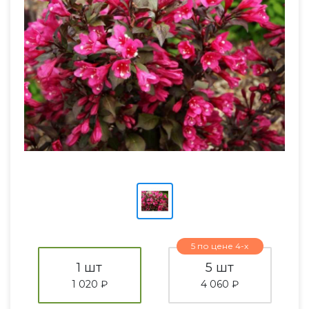
5 по цене 4-х
1 шт
5 шт
1 020 ₽
4 060 ₽