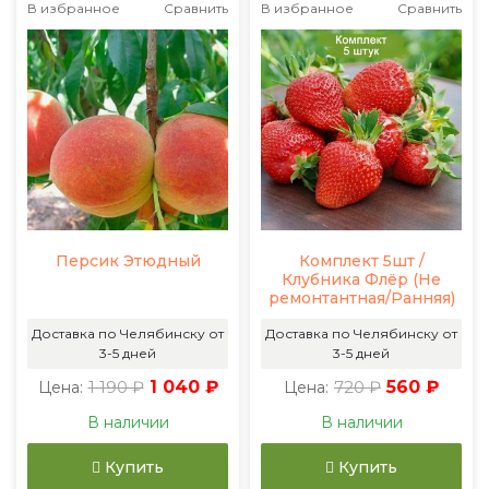
В избранное
Сравнить
В избранное
Сравнить
Персик Этюдный
Комплект 5шт /
Клубника Флёр (Не
ремонтантная/Ранняя)
Доставка по Челябинску от
Доставка по Челябинску от
3-5 дней
3-5 дней
1 190 ₽
1 040 ₽
720 ₽
560 ₽
Цена:
Цена:
В наличии
В наличии
Купить
Купить