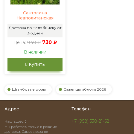
Сантолина
Неаполитанская
Доставка по Челябинску от
3-5 дней
940 ₽
730 ₽
Цена:
В наличии
Купить
Штамбовые розы
Саженцы яблонь 2026
Адрес
Телефон
+7 (958) 538-21-62
Наш адрес
Мы работаем только в режиме
доставки. Самовывоза нет.