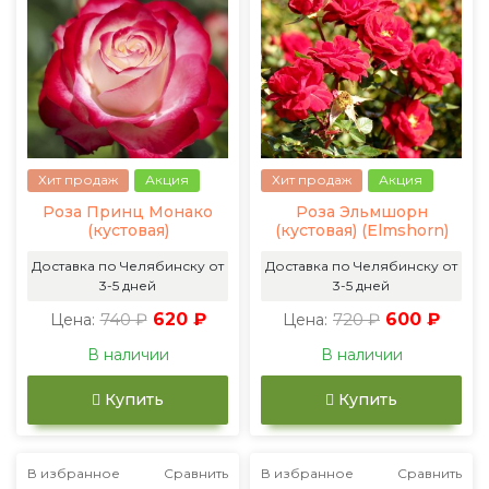
Хит продаж
Акция
Хит продаж
Акция
Роза Принц Монако
Роза Эльмшорн
(кустовая)
(кустовая) (Elmshorn)
Доставка по Челябинску от
Доставка по Челябинску от
3-5 дней
3-5 дней
740 ₽
620 ₽
720 ₽
600 ₽
Цена:
Цена:
В наличии
В наличии
Купить
Купить
В избранное
Сравнить
В избранное
Сравнить