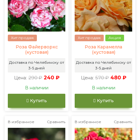
Хит продаж
Хит продаж
Акция
Роза Файерворкс
Роза Карамелла
(кустовая)
(кустовая)
Доставка по Челябинску от
Доставка по Челябинску от
3-5 дней
3-5 дней
290 ₽
240 ₽
570 ₽
480 ₽
Цена:
Цена:
В наличии
В наличии
Купить
Купить
В избранное
Сравнить
В избранное
Сравнить