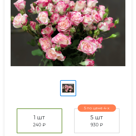
5 по цене 4-х
1 шт
5 шт
240 ₽
930 ₽