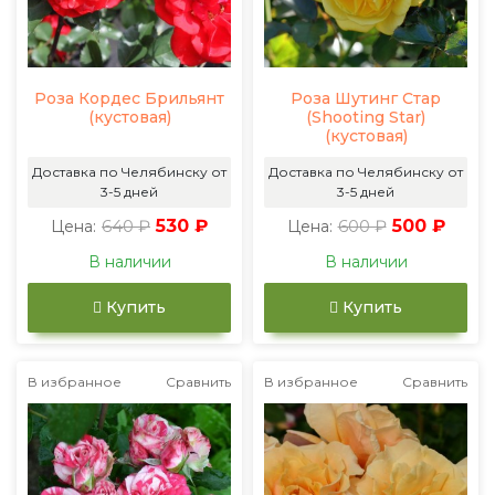
Роза Кордес Брильянт
Роза Шутинг Стар
(кустовая)
(Shooting Star)
(кустовая)
Доставка по Челябинску от
Доставка по Челябинску от
3-5 дней
3-5 дней
640 ₽
530 ₽
600 ₽
500 ₽
Цена:
Цена:
В наличии
В наличии
Купить
Купить
В избранное
Сравнить
В избранное
Сравнить