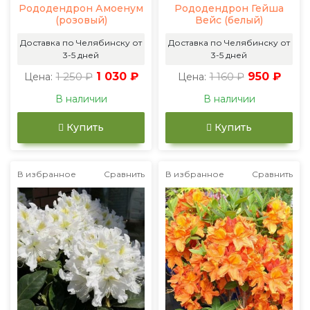
Рододендрон Амоенум
Рододендрон Гейша
(розовый)
Вейс (белый)
Доставка по Челябинску от
Доставка по Челябинску от
3-5 дней
3-5 дней
1 250 ₽
1 030 ₽
1 160 ₽
950 ₽
Цена:
Цена:
В наличии
В наличии
Купить
Купить
В избранное
Сравнить
В избранное
Сравнить