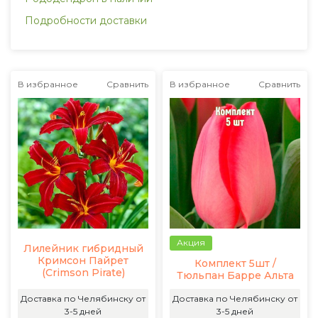
Подробности доставки
В избранное
Сравнить
В избранное
Сравнить
Акция
Лилейник гибридный
Кримсон Пайрет
Комплект 5шт /
(Crimson Pirate)
Тюльпан Барре Альта
Доставка по Челябинску от
Доставка по Челябинску от
3-5 дней
3-5 дней