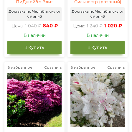
ПиДжейЭм Элит
Сильвестр (розовый)
Доставка по Челябинску от
Доставка по Челябинску от
3-5 дней
3-5 дней
1 040 ₽
840 ₽
1 240 ₽
1 020 ₽
Цена:
Цена:
В наличии
В наличии
Купить
Купить
В избранное
Сравнить
В избранное
Сравнить