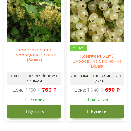
Акция
Комплект 5шт /
Смородина Виксне
Комплект 5шт /
(белая)
Смородина Снежанна
(Белая)
Доставка по Челябинску от
Доставка по Челябинску от
3-5 дней
3-5 дней
1 130 ₽
760 ₽
1 040 ₽
690 ₽
Цена:
Цена:
В наличии
В наличии
Купить
Купить