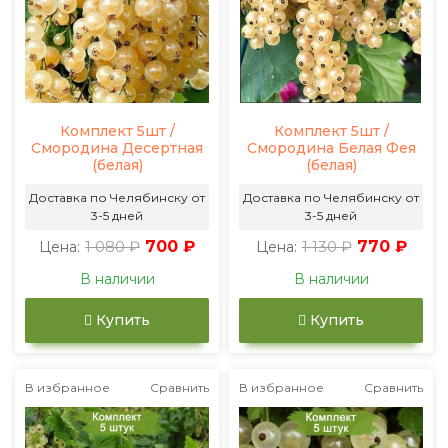
Комплект 5шт /
Комплект 5шт /
Смородина Десертная
Смородина Белая Фея
(белая)
(белая)
Доставка по Челябинску от
Доставка по Челябинску от
3-5 дней
3-5 дней
1 080 ₽
700 ₽
1 130 ₽
770 ₽
Цена:
Цена:
В наличии
В наличии
Купить
Купить
В избранное
Сравнить
В избранное
Сравнить