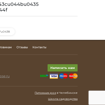
43cu044bu0435
44f
7u0438
товикам
Отзывы
Контакты
Написать нам
ose.ru
Питомник роз
в Челябинске
Школа садоводства