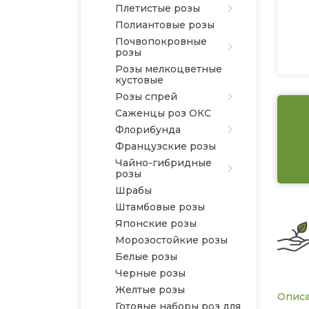
Плетистые розы
Полиантовые розы
Почвопокровные
розы
Розы мелкоцветные
кустовые
Розы спрей
Саженцы роз ОКС
Флорибунда
Французские розы
Чайно-гибридные
розы
Шрабы
Штамбовые розы
Японские розы
Морозостойкие розы
Белые розы
Черные розы
Желтые розы
Опис
Готовые наборы роз для