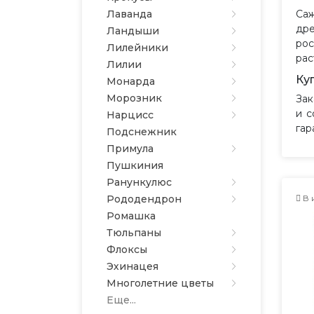
Лаванда
Са
дре
Ландыши
рос
Лилейники
рас
Лилии
Ку
Монарда
Морозник
Зак
и с
Нарцисс
гар
Подснежник
Примула
Пушкиния
Ранункулюс
Рододендрон
В 
Ромашка
Тюльпаны
Флоксы
Эхинацея
Многолетние цветы
Еще...