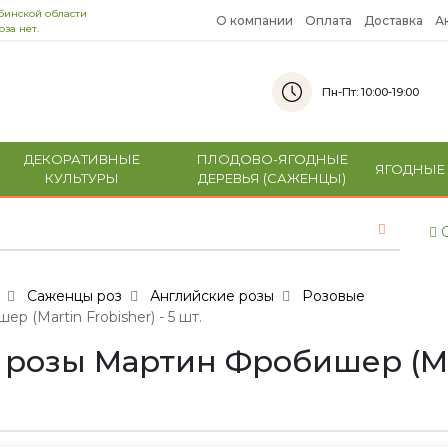
бинской области
О компании
Оплата
Доставка
А
за нет.
Пн-Пт: 10:00-19:00
ДЕКОРАТИВНЫЕ
ПЛОДОВО-ЯГОДНЫЕ
ЯГОДНЫЕ
КУЛЬТУРЫ
ДЕРЕВЬЯ (САЖЕНЦЫ)
С
Саженцы роз
Английские розы
Розовые
(Martin Frobisher) - 5 шт.
озы Мартин Фробишер (Mart
е