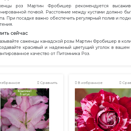
женцы роз Мартин Фробишер рекомендуется высажива
нированной почвой. Расстояние между кустами должно быть
та. При посадке важно обеспечить регулярный полив и подк
тения.
пить сейчас
азывайте саженцы канадской розы Мартин Фробишер в коли
оздавайте красивый и надежный цветущий уголок в вашем 
антированное качество от Питомника Роз.
избранное
Сравнить
В избранное
Срав