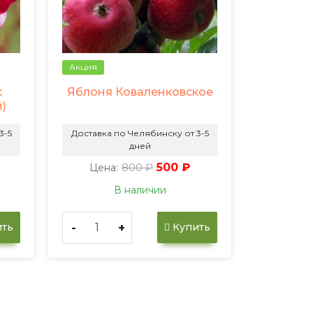
Акция
с
Яблоня Коваленковское
й)
3-5
Доставка по Челябинску от 3-5
дней
800 ₽
500 ₽
Цена:
В наличии
-
+
ть
Купить