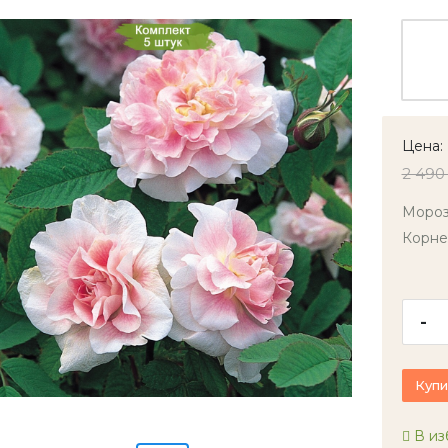
Цена:
2 490
Мороз
Корне
-
Купи
В из