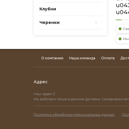
u04
Клубни
u04
Черенки
Са
Мн
О компании
Наша команда
Оплата
Дост
Адрес
Наш адрес
Мы работаем только в режиме доставки. Самовывоза нет
·
Политика обработки персональных данных
Пол