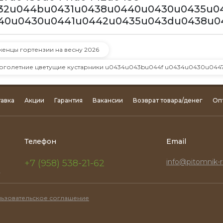
32u044bu0431u0438u0440u0430u0435u0
40u0430u0441u0442u0435u043du0438u0
женцы гортензии на весну 2026
оголетние цветущие кустарники u0434u043bu044f u0434u0430u044
авка
Акции
Гарантия
Вакансии
Возврат товара/денег
Оп
Телефон
Email
info@pitomnik-r
+7 (958) 538-21-62
.
ьзовательское соглашение