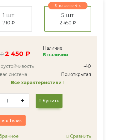
5 по цене 4-х
1 шт
5 шт
710 ₽
2 450 ₽
Наличие:
2 450 ₽
 ₽
В наличии
оустойчивость
-40
вая система
Приоткрытая
Все характеристики
+
Купить
ть в 1 клик
бранное
Сравнить