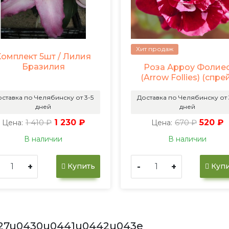
Хит продаж
Комплект 5шт / Лилия
Бразилия
Роза Арроу Фолие
(Arrow Follies) (спре
ставка по Челябинску от 3-5
Доставка по Челябинску от 
дней
дней
1 410 ₽
1 230 ₽
670 ₽
520 ₽
Цена:
Цена:
В наличии
В наличии
+
-
+
Купить
Купи
27u0430u0441u0442u043e