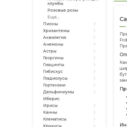
клумбы
Розовые розы
Еще...
Са
Пионы
Хризантемы
Пре
Аквилегия
Fro
Анемоны
Пре
Астры
Оп
Георгины
Кан
Гиацинты
шир
Гибискус
бут
Гладиолусы
зам
Гортензии
Пр
Дельфиниумы
Иберис
Ирисы
Канны
Клематисы
Ин
Крокусы