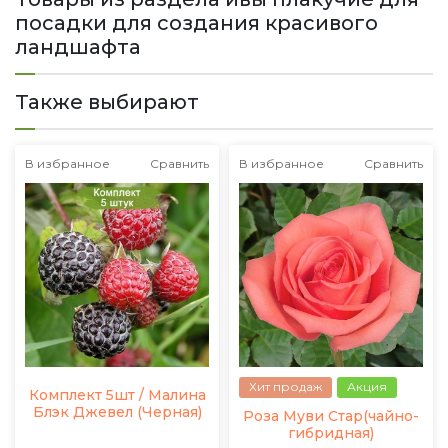
посадки для создания красивого
ландшафта
Также выбирают
В избранное
Сравнить
В избранное
Сравнить
Хит продаж
Акция
Комплект 5шт / Малина
Блэк Джевел (Черная)
Роза Муви Стар(чайно-
гибридная)