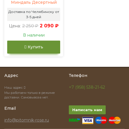
Миндаль Десертный
Доставка по Челябинску от
3-5 дней
2 250 ₽
2 090 ₽
Цена:
В наличии
Купить
Адрес
Телефон
+7 (958) 538-21-62
Наш адрес
Мы работаем только в режиме
доставки. Самовывоза нет.
Email
Написать нам
info@pitomnik-rose.ru